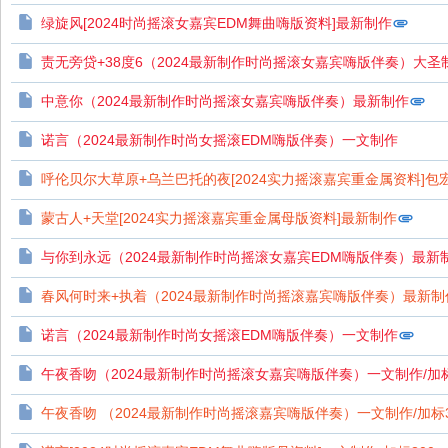
绿旋风[2024时尚摇滚女嘉宾EDM舞曲嗨版资料]最新制作
责无旁贷+38度6（2024最新制作时尚摇滚女嘉宾嗨版伴奏）大圣
中意你（2024最新制作时尚摇滚女嘉宾嗨版伴奏）最新制作
诺言（2024最新制作时尚女摇滚EDM嗨版伴奏）一文制作
呼伦贝尔大草原+乌兰巴托的夜[2024实力摇滚嘉宾重金属资料]包
蒙古人+天堂[2024实力摇滚嘉宾重金属母版资料]最新制作
与你到永远（2024最新制作时尚摇滚女嘉宾EDM嗨版伴奏）最新
春风何时来+执着（2024最新制作时尚摇滚嘉宾嗨版伴奏）最新制
诺言（2024最新制作时尚女摇滚EDM嗨版伴奏）一文制作
午夜香吻（2024最新制作时尚摇滚女嘉宾嗨版伴奏）一文制作/加标
午夜香吻 （2024最新制作时尚摇滚嘉宾嗨版伴奏）一文制作/加标3