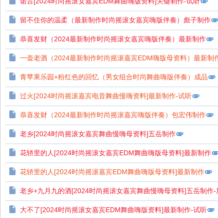
诺言[2024时尚摇滚女嘉宾EDM舞曲嗨版资料]关键制作-试听
～
极
留不住你的温柔（最新制作时尚摇滚女嘉宾嗨版伴奏）彪子制作
品
恭喜发财（2024最新制作时尚摇滚女嘉宾嗨版伴奏）最新制作
嘉
一壶老酒（2024最新制作时尚摇滚嘉宾EDM嗨版母资料）最新制
宾
伴
青苹果乐园+粉红色的回忆（男女组合时尚舞曲嗨版伴奏）成品
奏
过火[2024时尚摇滚嘉宾电音舞曲慢嗨资料]最新制作-试听
下
恭喜发财（2024最新制作时尚摇滚嘉宾嗨版伴奏）包宏伟制作
载
基
老乡[2024时尚摇滚女嘉宾舞曲慢嗨母资料]五岳制作
地
花轿里的人[2024时尚摇滚女嘉宾EDM舞曲嗨版母资料]最新制作
花轿里的人[2024时尚摇滚嘉宾EDM舞曲嗨版母资料]最新制作
老乡+九月九的酒[2024时尚摇滚女嘉宾舞曲慢嗨母资料]五岳制作-
大不了[2024时尚摇滚女嘉宾EDM舞曲嗨版资料]最新制作-试听