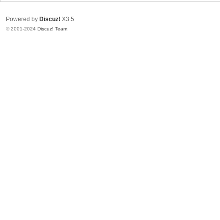
Powered by
Discuz!
X3.5
© 2001-2024
Discuz! Team
.