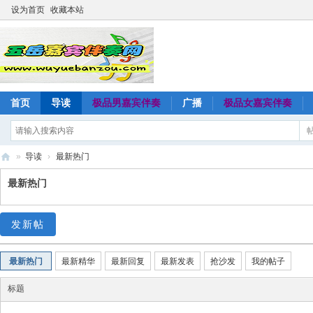
设为首页
收藏本站
首页
导读
极品男嘉宾伴奏
广播
极品女嘉宾伴奏
»
导读
›
最新热门
五
最新热门
岳
嘉
发新帖
宾
伴
最新热门
最新精华
最新回复
最新发表
抢沙发
我的帖子
奏
标题
网