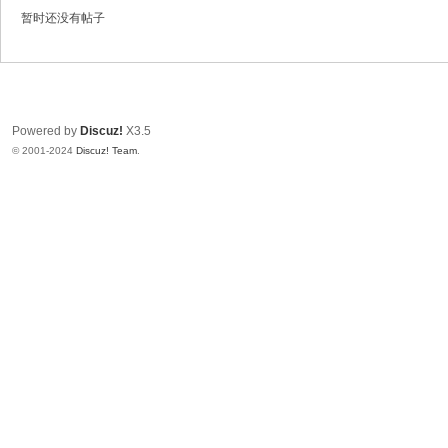
～
暂时还没有帖子
极
品
嘉
宾
Powered by
Discuz!
X3.5
伴
© 2001-2024
Discuz! Team
.
奏
下
载
基
地