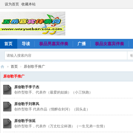
设为首页
收藏本站
首页
导读
极品男嘉宾伴奏
广播
极品女嘉宾伴奏
»
首页
›
原创歌手推广
五
原创歌手推广
岳
原创歌手李子杰
嘉
创作型歌手、代表作（最爱的姑娘）（小三快跑）
宾
原创歌手刘寒风
伴
创作型歌手 代表作品（情醉在剑河）（回头走）
奏
原创歌手张延
创作型歌手，代表作（万丈红尘杯酒）（一生兄弟一生情）
网