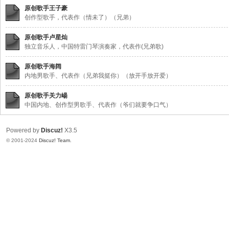
～
原创歌手王子豪
创作型歌手，代表作（情未了）（兄弟）
极
品
原创歌手卢星灿
独立音乐人，中国特雷门琴演奏家，代表作(兄弟歌)
嘉
宾
原创歌手海阔
内地男歌手、代表作（兄弟我挺你）（放开手放开爱）
伴
奏
原创歌手关力崵
中国内地、创作型男歌手、代表作（爷们就要争口气）
下
载
Powered by
Discuz!
X3.5
基
© 2001-2024
Discuz! Team
.
地