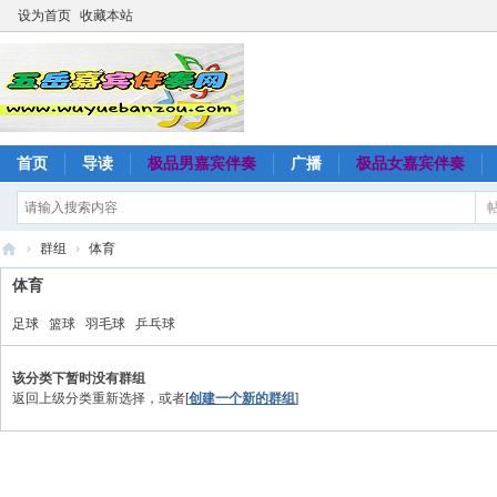
设为首页
收藏本站
首页
导读
极品男嘉宾伴奏
广播
极品女嘉宾伴奏
›
群组
›
体育
五
体育
岳
足球
篮球
羽毛球
乒乓球
嘉
宾
该分类下暂时没有群组
返回上级分类重新选择，或者[
创建一个新的群组
]
伴
奏
网