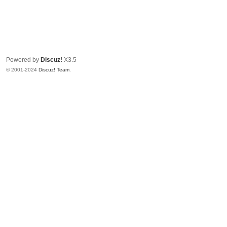
～
极
品
嘉
Powered by
Discuz!
X3.5
宾
© 2001-2024
Discuz! Team
.
伴
奏
下
载
基
地