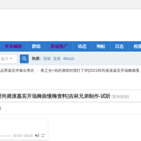
专业喊标
群组
原创推广
动态
淘帖
日志
相
热搜:
活动
交友
discuz
帖子
搜
极品男嘉宾伴奏出售区
›
夜之光+你的酒馆对我打了烊[2021时尚摇滚嘉宾开场舞曲慢 ..
索
1时尚摇滚嘉宾开场舞曲慢嗨资料]吉林兄弟制作-试听
[复制链接]
层
00:00
/
00:00