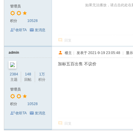
～
如果无法播放，请点击此处在
管理员
极
品
积分
10528
嘉
收听TA
发消息
宾
回复
伴
admin
楼主
|
发表于 2021-9-19 23:05:48
|
显
奏
下
加标五百出售 不议价
载
2384
148
1万
基
主题
回帖
积分
地
管理员
积分
10528
收听TA
发消息
回复