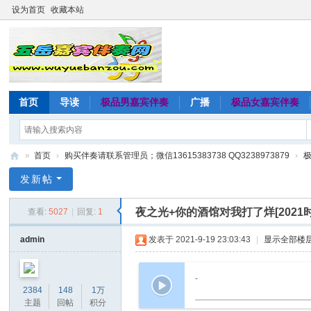
设为首页
收藏本站
首页
导读
极品男嘉宾伴奏
广播
极品女嘉宾伴奏
»
首页
›
购买伴奏请联系管理员；微信13615383738 QQ3238973879
›
五
发新帖
岳
夜之光+你的酒馆对我打了烊[202
查看:
5027
|
回复:
1
嘉
宾
admin
发表于 2021-9-19 23:03:43
|
显示全部楼
伴
奏
-
2384
148
1万
网
主题
回帖
积分