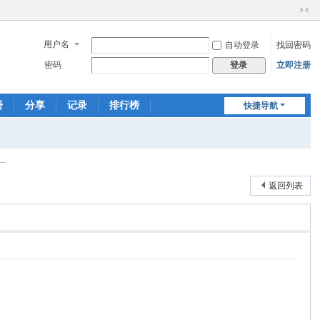
切
换
用户名
自动登录
找回密码
到
窄
密码
立即注册
登录
版
册
分享
记录
排行榜
快捷导航
.
返回列表