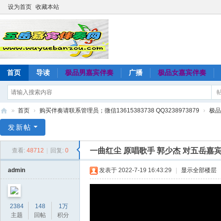
设为首页
收藏本站
首页
导读
极品男嘉宾伴奏
广播
极品女嘉宾伴奏
»
首页
›
购买伴奏请联系管理员；微信13615383738 QQ3238973879
›
极品
五
发新帖
岳
一曲红尘 原唱歌手 郭少杰 对五岳嘉
查看:
48712
|
回复:
0
嘉
宾
admin
发表于 2022-7-19 16:43:29
|
显示全部楼层
伴
奏
2384
148
1万
网
主题
回帖
积分