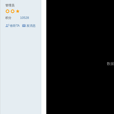
～
管理员
极
品
积分
10528
嘉
收听TA
发消息
宾
伴
奏
下
载
基
地