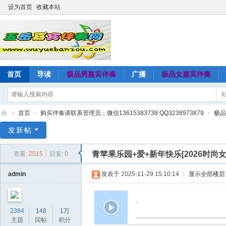
设为首页
收藏本站
首页
导读
极品男嘉宾伴奏
广播
极品女嘉宾伴奏
»
首页
›
购买伴奏请联系管理员；微信13615383738 QQ3238973879
›
极品
五
发新帖
岳
青苹果乐园+爱+新年快乐[2026时
查看:
2515
|
回复:
0
嘉
宾
admin
发表于 2025-11-29 15:10:14
|
显示全部楼层
伴
奏
-
2384
148
1万
网
主题
回帖
积分