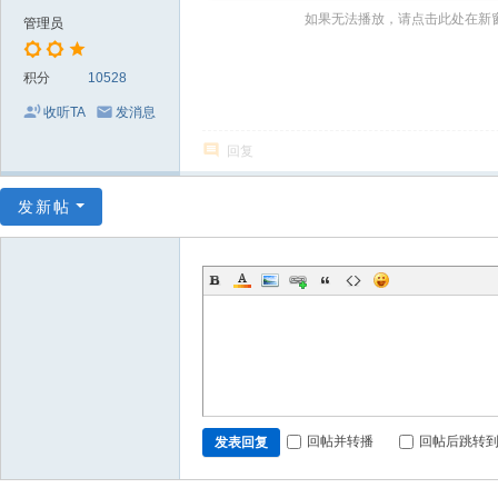
～
如果无法播放，请点击此处在新
管理员
极
品
积分
10528
嘉
收听TA
发消息
宾
回复
伴
奏
发新帖
下
载
基
地
回帖并转播
回帖后跳转
发表回复