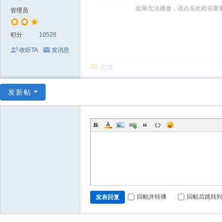
～
如果无法播放，请点击此处在新
管理员
极
品
积分
10528
嘉
收听TA
发消息
宾
回复
伴
奏
发新帖
下
载
基
地
回帖并转播
回帖后跳转
发表回复