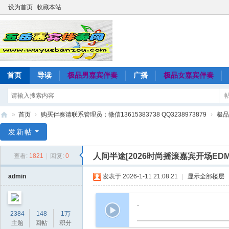
设为首页
收藏本站
首页
导读
极品男嘉宾伴奏
广播
极品女嘉宾伴奏
»
首页
›
购买伴奏请联系管理员；微信13615383738 QQ3238973879
›
极品
五
发新帖
岳
人间半途[2026时尚摇滚嘉宾开场ED
查看:
1821
|
回复:
0
嘉
宾
admin
发表于 2026-1-11 21:08:21
|
显示全部楼层
伴
奏
-
2384
148
1万
网
主题
回帖
积分