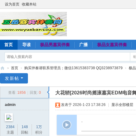
设为首页
收藏本站
首页
导读
极品男嘉宾伴奏
广播
极品女嘉宾伴奏
»
首页
›
购买伴奏请联系管理员；微信13615383738 QQ3238973879
›
极品
五
发新帖
岳
大花轿[2026时尚摇滚嘉宾EDM电音
查看:
1856
|
回复:
0
嘉
宾
admin
发表于 2026-1-23 17:38:26
|
显示全部楼层
伴
奏
-
2384
148
1万
网
主题
回帖
积分