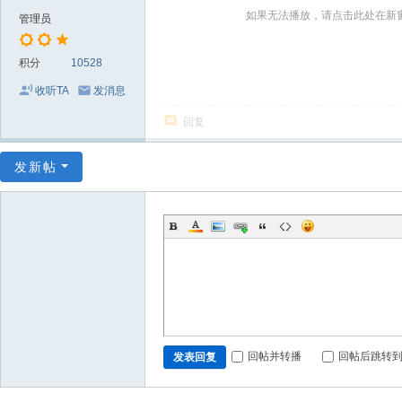
～
如果无法播放，请点击此处在新
管理员
极
品
积分
10528
嘉
收听TA
发消息
宾
回复
伴
奏
发新帖
下
载
基
地
回帖并转播
回帖后跳转
发表回复