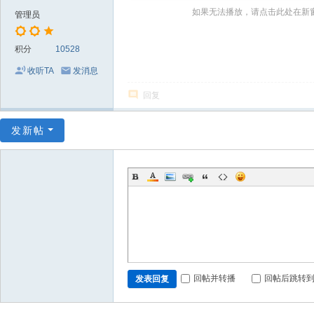
～
如果无法播放，请点击此处在新
管理员
极
品
积分
10528
嘉
收听TA
发消息
宾
回复
伴
奏
发新帖
下
载
基
地
回帖并转播
回帖后跳转
发表回复