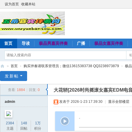
设为首页
收藏本站
首页
导读
极品男嘉宾伴奏
广播
极品女嘉宾伴奏
»
首页
›
购买伴奏请联系管理员；微信13615383738 QQ3238973879
›
极品
五
发新帖
岳
大花轿[2026时尚摇滚女嘉宾EDM电
查看:
1884
|
回复:
0
嘉
宾
admin
发表于 2026-1-23 17:39:30
|
显示全部楼层
伴
奏
-
2384
148
1万
网
主题
回帖
积分