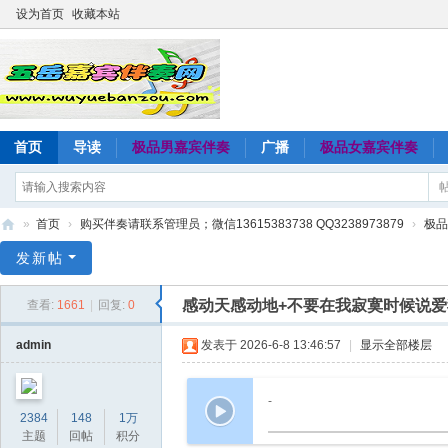
设为首页
收藏本站
首页
导读
极品男嘉宾伴奏
广播
极品女嘉宾伴奏
»
首页
›
购买伴奏请联系管理员；微信13615383738 QQ3238973879
›
极品
五
发新帖
岳
感动天感动地+不要在我寂寞时候说爱
查看:
1661
|
回复:
0
嘉
宾
admin
发表于 2026-6-8 13:46:57
|
显示全部楼层
伴
奏
-
2384
148
1万
网
主题
回帖
积分