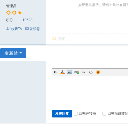
～
如果无法播放，请点击此处在新
管理员
极
品
积分
10528
嘉
收听TA
发消息
宾
回复
伴
奏
发新帖
下
载
基
地
回帖并转播
回帖后跳转
发表回复