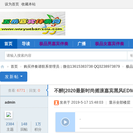
设为首页
收藏本站
首页
导读
极品男嘉宾伴奏
广播
极品女嘉宾伴奏
»
首页
›
购买伴奏请联系管理员；微信13615383738 QQ3238973879
›
极品
五
发新帖
岳
不醉[2020最新时尚摇滚嘉宾黑风ED
查看:
6771
|
回复:
0
嘉
宾
admin
发表于 2019-5-17 15:48:03
|
显示全部楼层
伴
奏
-
2384
148
1万
网
主题
回帖
积分